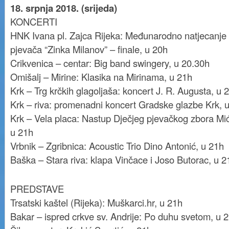
18. srpnja 2018. (srijeda)
KONCERTI
HNK Ivana pl. Zajca Rijeka: Međunarodno natjecanje
pjevača “Zinka Milanov” – finale, u 20h
Crikvenica – centar: Big band swingery, u 20.30h
Omišalj – Mirine: Klasika na Mirinama, u 21h
Krk – Trg krčkih glagoljaša: koncert J. R. Augusta, u 
Krk – riva: promenadni koncert Gradske glazbe Krk, 
Krk – Vela placa: Nastup Dječjeg pjevačkog zbora Mić
u 21h
Vrbnik – Zgribnica: Acoustic Trio Dino Antonić, u 21h
Baška – Stara riva: klapa Vinčace i Joso Butorac, u 2
PREDSTAVE
Trsatski kaštel (Rijeka): Muškarci.hr, u 21h
Bakar – ispred crkve sv. Andrije: Po duhu svetom, u 