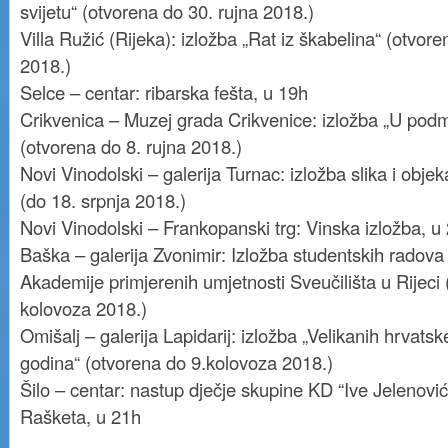
svijetu“ (otvorena do 30. rujna 2018.)
Villa Ružić (Rijeka): izložba „Rat iz škabelina“ (otvore
2018.)
Selce – centar: ribarska fešta, u 19h
Crikvenica – Muzej grada Crikvenice: izložba „U pod
(otvorena do 8. rujna 2018.)
Novi Vinodolski – galerija Turnac: izložba slika i obje
(do 18. srpnja 2018.)
Novi Vinodolski – Frankopanski trg: Vinska izložba, u
Baška – galerija Zvonimir: Izložba studentskih radova
Akademije primjerenih umjetnosti Sveučilišta u Rijeci 
kolovoza 2018.)
Omišalj – galerija Lapidarij: izložba „Velikanih hrvatske
godina“ (otvorena do 9.kolovoza 2018.)
Šilo – centar: nastup dječje skupine KD “Ive Jelenović
Rašketa, u 21h