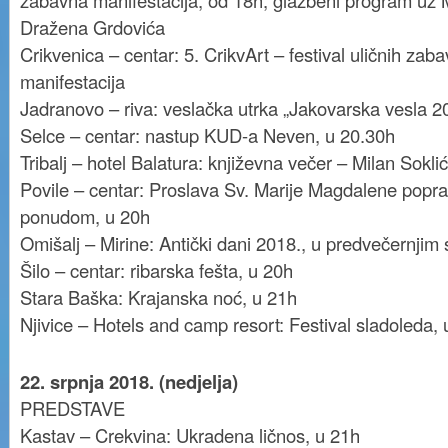
zabavna manifestacija, od 18h, glazbeni program uz 
Dražena Grdovića
Crikvenica – centar: 5. CrikvArt – festival uličnih zab
manifestacija
Jadranovo – riva: veslačka utrka „Jakovarska vesla 2
Selce – centar: nastup KUD-a Neven, u 20.30h
Tribalj – hotel Balatura: književna večer – Milan Sokli
Povile – centar: Proslava Sv. Marije Magdalene popr
ponudom, u 20h
Omišalj – Mirine: Antički dani 2018., u predvečernjim
Šilo – centar: ribarska fešta, u 20h
Stara Baška: Krajanska noć, u 21h
Njivice – Hotels and camp resort: Festival sladoleda,
22. srpnja 2018. (nedjelja)
PREDSTAVE
Kastav – Crekvina: Ukradena ličnos, u 21h