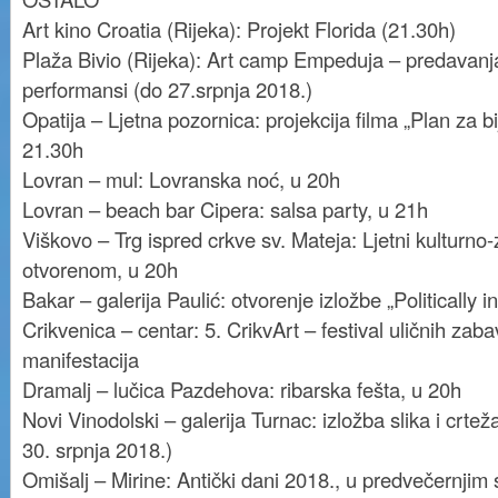
Art kino Croatia (Rijeka): Projekt Florida (21.30h)
Plaža Bivio (Rijeka): Art camp Empeduja – predavanj
performansi (do 27.srpnja 2018.)
Opatija – Ljetna pozornica: projekcija filma „Plan za b
21.30h
Lovran – mul: Lovranska noć, u 20h
Lovran – beach bar Cipera: salsa party, u 21h
Viškovo – Trg ispred crkve sv. Mateja: Ljetni kulturn
otvorenom, u 20h
Bakar – galerija Paulić: otvorenje izložbe „Politically i
Crikvenica – centar: 5. CrikvArt – festival uličnih zab
manifestacija
Dramalj – lučica Pazdehova: ribarska fešta, u 20h
Novi Vinodolski – galerija Turnac: izložba slika i crte
30. srpnja 2018.)
Omišalj – Mirine: Antički dani 2018., u predvečernjim