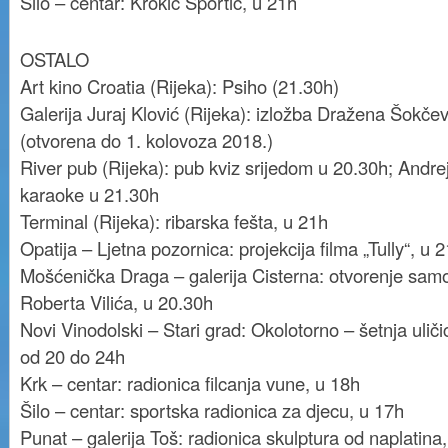
Šilo – centar: Krokić Sportić, u 21h
OSTALO
Art kino Croatia (Rijeka): Psiho (21.30h)
Galerija Juraj Klović (Rijeka): izložba Dražena Šokče
(otvorena do 1. kolovoza 2018.)
River pub (Rijeka): pub kviz srijedom u 20.30h; Andr
karaoke u 21.30h
Terminal (Rijeka): ribarska fešta, u 21h
Opatija – Ljetna pozornica: projekcija filma „Tully“, u 
Mošćenička Draga – galerija Cisterna: otvorenje samo
Roberta Vilića, u 20.30h
Novi Vinodolski – Stari grad: Okolotorno – šetnja uli
od 20 do 24h
Krk – centar: radionica filcanja vune, u 18h
Šilo – centar: sportska radionica za djecu, u 17h
Punat – galerija Toš: radionica skulptura od naplatina