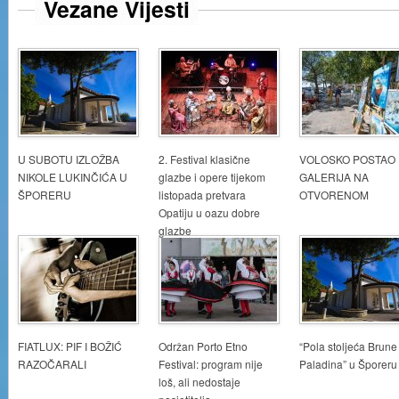
Vezane Vijesti
U SUBOTU IZLOŽBA
2. Festival klasične
VOLOSKO POSTAO
NIKOLE LUKINČIĆA U
glazbe i opere tijekom
GALERIJA NA
ŠPORERU
listopada pretvara
OTVORENOM
Opatiju u oazu dobre
glazbe
FIATLUX: PIF I BOŽIĆ
Održan Porto Etno
“Pola stoljeća Brune
RAZOČARALI
Festival: program nije
Paladina” u Šporeru
loš, ali nedostaje