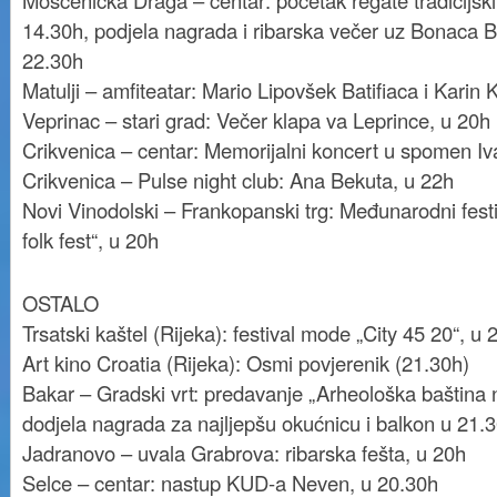
Mošćenička Draga – centar: početak regate tradicijski
14.30h, podjela nagrada i ribarska večer uz Bonaca 
22.30h
Matulji – amfiteatar: Mario Lipovšek Batifiaca i Karin 
Veprinac – stari grad: Večer klapa va Leprince, u 20h
Crikvenica – centar: Memorijalni koncert u spomen I
Crikvenica – Pulse night club: Ana Bekuta, u 22h
Novi Vinodolski – Frankopanski trg: Međunarodni festiv
folk fest“, u 20h
OSTALO
Trsatski kaštel (Rijeka): festival mode „City 45 20“, u
Art kino Croatia (Rijeka): Osmi povjerenik (21.30h)
Bakar – Gradski vrt: predavanje „Arheološka baština 
dodjela nagrada za najljepšu okućnicu i balkon u 21.
Jadranovo – uvala Grabrova: ribarska fešta, u 20h
Selce – centar: nastup KUD-a Neven, u 20.30h