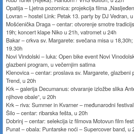
Opatija – Ljetna pozornica: projekcija filma „Nasljeđe
Lovran – hostel Link: Petak 13. party by DJ Vedran, u
Mošćenička Draga – centar: otvorenje smotre tradicijs
19h; koncert klape Niko u 21h, vatromet u 24h
Bakar – crkva sv. Margarete: svečana misa u 18,30h;
19.30h
Novi Vindolski – luka: Open bike event Novi Vinodols
glazbeni program, u večernjim satima
Klenovica – centar: proslava sv. Margarete, glazbeni
Trend, u 20h
Krk – galerija Decumanus: otvaranje izložbe slika Ant
njihove obale“, u 20h
Krk – riva: Summer in Kvarner – međunarodni festival 
Šilo – centar: ribarska fešta, u 20h
Dobrinj – centar: selekcija iz filmova Motovun film fest
Punat – obala: Puntarske noći – Supercover band, u 