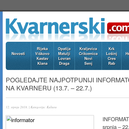
Rijeka
Opatija
Kraljevica
Krk
Novosti
Viškovo
Matulji
Crikvenica
Lošinj
H
Kastav
Lovran
Novi
Cres
Klana
Draga
Senj
Rab
POGLEDAJTE NAJPOTPUNIJI INFORMA
NA KVARNERU (13.7. – 22.7.)
12. srpnja 2018. | Kategorija:
Kultura
INFORMAT
srpnja – 22