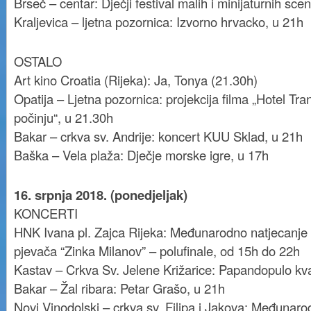
Brseč – centar: Dječji festival malih i minijaturnih sc
Kraljevica – ljetna pozornica: Izvorno hrvacko, u 21h
OSTALO
Art kino Croatia (Rijeka): Ja, Tonya (21.30h)
Opatija – Ljetna pozornica: projekcija filma „Hotel Tran
počinju“, u 21.30h
Bakar – crkva sv. Andrije: koncert KUU Sklad, u 21h
Baška – Vela plaža: Dječje morske igre, u 17h
16. srpnja 2018. (ponedjeljak)
KONCERTI
HNK Ivana pl. Zajca Rijeka: Međunarodno natjecanje
pjevača “Zinka Milanov” – polufinale, od 15h do 22h
Kastav – Crkva Sv. Jelene Križarice: Papandopulo kva
Bakar – Žal ribara: Petar Grašo, u 21h
Novi Vinodolski – crkva sv. Filipa i Jakova: Međunarod