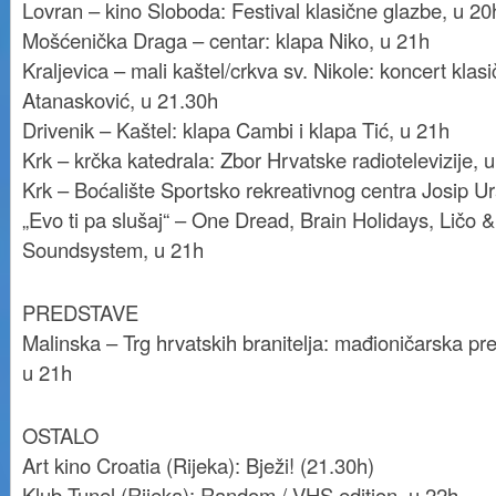
Lovran – kino Sloboda: Festival klasične glazbe, u 20
Mošćenička Draga – centar: klapa Niko, u 21h
Kraljevica – mali kaštel/crkva sv. Nikole: koncert kla
Atanasković, u 21.30h
Drivenik – Kaštel: klapa Cambi i klapa Tić, u 21h
Krk – krčka katedrala: Zbor Hrvatske radiotelevizije, 
Krk – Boćalište Sportsko rekreativnog centra Josip Ur
„Evo ti pa slušaj“ – One Dread, Brain Holidays, Ličo 
Soundsystem, u 21h
PREDSTAVE
Malinska – Trg hrvatskih branitelja: mađioničarska p
u 21h
OSTALO
Art kino Croatia (Rijeka): Bježi! (21.30h)
Klub Tunel (Rijeka): Random / VHS edition, u 22h