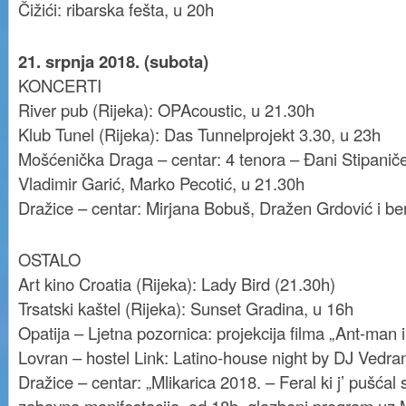
Čižići: ribarska fešta, u 20h
21. srpnja 2018. (subota)
KONCERTI
River pub (Rijeka): OPAcoustic, u 21.30h
Klub Tunel (Rijeka): Das Tunnelprojekt 3.30, u 23h
Mošćenička Draga – centar: 4 tenora – Đani Stipanič
Vladimir Garić, Marko Pecotić, u 21.30h
Dražice – centar: Mirjana Bobuš, Dražen Grdović i be
OSTALO
Art kino Croatia (Rijeka): Lady Bird (21.30h)
Trsatski kaštel (Rijeka): Sunset Gradina, u 16h
Opatija – Ljetna pozornica: projekcija filma „Ant-man
Lovran – hostel Link: Latino-house night by DJ Vedra
Dražice – centar: „Mlikarica 2018. – Feral ki j’ pušćal 