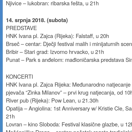
Njivice – lukobran: ribarska fešta, u 21h
14. srpnja 2018. (subota)
PREDSTAVE
HNK Ivana pl. Zajca (Rijeka): Falstaff, u 20h
Brseč – centar: Dječji festival malih i minijaturnih sc
Bribir – Stari grad: Izvorno hrvacko, u 21h
Punat – Park s anđelom: mađioničarska predstava Si
KONCERTI
HNK Ivana pl. Zajca Rijeka: Međunarodno natjecanje
pjevača “Zinka Milanov” – prvi krug natjecanja, od 10
River pub (Rijeka): Pow Lean, u 21.30h
Opatija – Angiolina: 1st Anniversary w/ Kristie Cle, S
21h
Lovran – kino Sloboda: Festival klasične glazbe, u 12