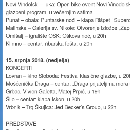
Novi Vindolski – luka: Open bike event Novi Vinodols
glazbeni program, u večernjim satima
Punat – obala: Puntarske noći – klapa Rišpet i Super
Malinska – Galerija sv. Nikole: Otvorenje izložbe „Zapi
Omišalj – igralište OŠK: Oškova noć, u 20h
Klimno – centar: ribarska fešta, u 20h
15. srpnja 2018. (nedjelja)
KONCERTI
Lovran – kino Sloboda: Festival klasične glazbe, u 20
Mošćenička Draga – centar: „Draga prijateljima mora s
Grbac, Vivien Galetta, Matej Prpić, u 19h
Šilo – centar: klapa Iskon, u 20h
Vrbnik – Trg Škujica: Jed Becker’s Group, u 22h
PREDSTAVE