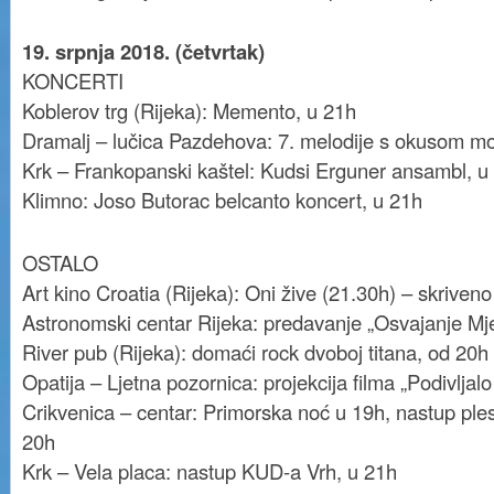
19. srpnja 2018. (četvrtak)
KONCERTI
Koblerov trg (Rijeka): Memento, u 21h
Dramalj – lučica Pazdehova: 7. melodije s okusom mo
Krk – Frankopanski kaštel: Kudsi Erguner ansambl, u
Klimno: Joso Butorac belcanto koncert, u 21h
OSTALO
Art kino Croatia (Rijeka): Oni žive (21.30h) – skriveno
Astronomski centar Rijeka: predavanje „Osvajanje Mj
River pub (Rijeka): domaći rock dvoboj titana, od 20h
Opatija – Ljetna pozornica: projekcija filma „Podivljal
Crikvenica – centar: Primorska noć u 19h, nastup ple
20h
Krk – Vela placa: nastup KUD-a Vrh, u 21h