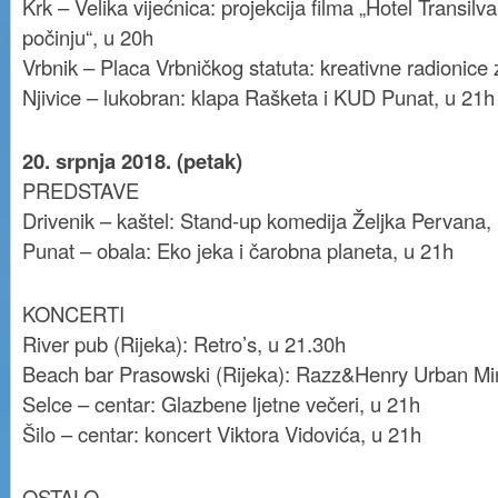
Krk – Velika vijećnica: projekcija filma „Hotel Transilva
počinju“, u 20h
Vrbnik – Placa Vrbničkog statuta: kreativne radionice 
Njivice – lukobran: klapa Rašketa i KUD Punat, u 21h
20. srpnja 2018. (petak)
PREDSTAVE
Drivenik – kaštel: Stand-up komedija Željka Pervana,
Punat – obala: Eko jeka i čarobna planeta, u 21h
KONCERTI
River pub (Rijeka): Retro’s, u 21.30h
Beach bar Prasowski (Rijeka): Razz&Henry Urban Min
Selce – centar: Glazbene ljetne večeri, u 21h
Šilo – centar: koncert Viktora Vidovića, u 21h
OSTALO