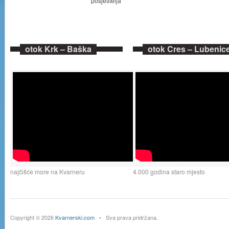
posjetitelja
otok Krk – Baška
otok Cres – Lubenic
najčišće more na Kvarneru
4.000 godina staro mjesto
Copyright © 2026
Kvarnerski.com
• Sva prava pridržana.