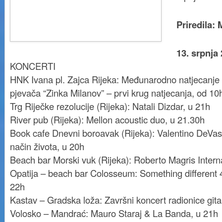
Priredila: 
13. srpnja 
KONCERTI
HNK Ivana pl. Zajca Rijeka: Međunarodno natjecanje
pjevača “Zinka Milanov” – prvi krug natjecanja, od 10
Trg Riječke rezolucije (Rijeka): Natali Dizdar, u 21h
River pub (Rijeka): Mellon acoustic duo, u 21.30h
Book cafe Dnevni boroavak (Rijeka): Valentino DeV
način života, u 20h
Beach bar Morski vuk (Rijeka): Roberto Magris Intern
Opatija – beach bar Colosseum: Something different 
22h
Kastav – Gradska loža: Završni koncert radionice gita
Volosko – Mandrać: Mauro Staraj & La Banda, u 21h