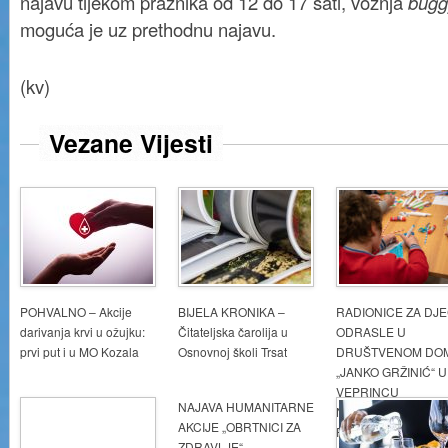
najavu tijekom praznika od 12 do 17 sati, vožnja
bug
moguća je uz prethodnu najavu.
(kv)
Vezane Vijesti
POHVALNO – Akcije
BIJELA KRONIKA –
RADIONICE ZA DJE
darivanja krvi u ožujku:
Čitateljska čarolija u
ODRASLE U
prvi put i u MO Kozala
Osnovnoj školi Trsat
DRUŠTVENOM DO
„JANKO GRŽINIĆ“ U
VEPRINCU
NAJAVA HUMANITARNE
NASTAVLJAJU S
AKCIJE „OBRTNICI ZA
RADOM
ZDRAVLJE“