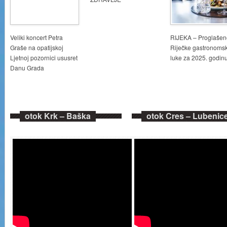
Veliki koncert Petra
RIJEKA – Proglašen
Graše na opatijskoj
Riječke gastronoms
Ljetnoj pozornici ususret
luke za 2025. godin
Danu Grada
otok Krk – Baška
otok Cres – Lubenic