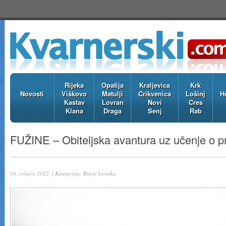
Rijeka
Opatija
Kraljevica
Krk
Novosti
Viškovo
Matulji
Crikvenica
Lošinj
H
Kastav
Lovran
Novi
Cres
Klana
Draga
Senj
Rab
FUŽINE – Obiteljska avantura uz učenje o pr
18. veljače 2022. | Kategorija:
Bijela kronika