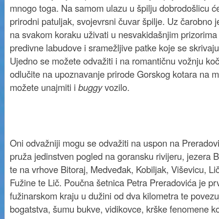
mnogo toga. Na samom ulazu u špilju dobrodošlicu će
prirodni patuljak, svojevrsni čuvar špilje. Uz čarobno 
na svakom koraku uživati u nesvakidašnjim prizorima 
predivne labudove i sramežljive patke koje se skrivaj
Ujedno se možete odvažiti i na romantičnu vožnju koč
odlučite na upoznavanje prirode Gorskog kotara na m
možete unajmiti i
buggy
vozilo.
Oni odvažniji mogu se odvažiti na uspon na Preradovi
pruža jedinstven pogled na goransku rivijeru, jezera B
te na vrhove Bitoraj, Medveđak, Kobiljak, Viševicu, Li
Fužine te Lič. Poučna šetnica Petra Preradovića je pr
fužinarskom kraju u dužini od dva kilometra te povezu
bogatstva, šumu bukve, vidikovce, krške fenomene ko