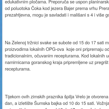
edukativnim pločama. Preporuča se uspon planinars
od poluotoka Čoka kod jezera Bajer prema vrhu Prerad
prezahtjevna, mogu je savladati i mališani s 4 i više g
Na Zelenoj tržnici svake se subote od 15 do 17 sati 
proizvodima lokalnih OPG-ova koje oni pripremaju od
tradicionalnim, očuvanim recepturama. Kod lokalnih ug
namirnicama goranskog kraja pripremljene uz pregršt 
recepturama.
Tijekom ovih zimskih praznika špilja Vrelo je otvorena
dan, a izletište Šumska bajka od 10 do 15 sati. Vožn