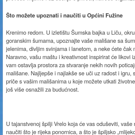
Što možete upoznati i naučiti u Općini Fužine
Krenimo redom. U izletištu Šumska bajka u Liču, okru
goranskim šumama, upoznajte vaše mališane sa šums
jelenima, divljim svinjama i lanetom, a neke ćete čak m
Naravno, vašu maštu i kreativnost inspirirat će likovi i
vam ostavlja prostora za stvaranje nekih novih poticaj
mališane. Najljepše i najlakše se uči uz radost i igru, 
priče s vašim mališanima u koje možete utkati životne
još više osnažili za budućnost.
U tajanstvenoj špilji Vrelo koja će vas oduševiti, vaš
naučiti što je rijeka ponornica, a što je špiljsko „mlijeko