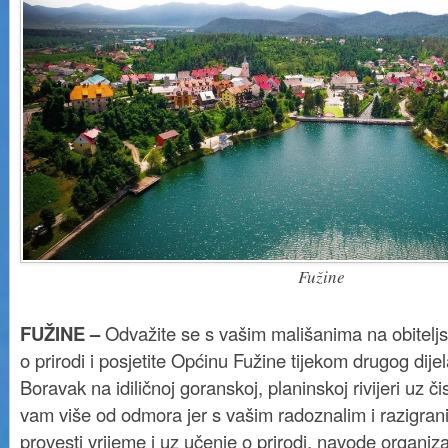
Fužine
FUŽINE –
Odvažite se s vašim mališanima na obitelj
o prirodi i posjetite Općinu Fužine tijekom drugog dije
Boravak na idiličnoj goranskoj, planinskoj rivijeri uz či
vam više od odmora jer s vašim radoznalim i razigra
provesti vrijeme i uz učenje o prirodi, navode organiza