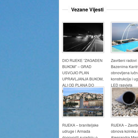
Vezane Vijesti
DIO RIJEKE “ZAGAĐEN
Završeni radovi
BUKOM” – GRAD
Bazenima Kantr
USVOJIO PLAN
obnovljena luč
UPRAVLJANJA BUKOM,
konstrukcija i 
ALI OD PLANA DO
LED rasvjeta
REALIZACIJE…
RIJEKA – braniteljske
RIJEKA – Završ
udruge i Armada
obnova kolnika u
dogovorili suradnju o
Alessandra Man