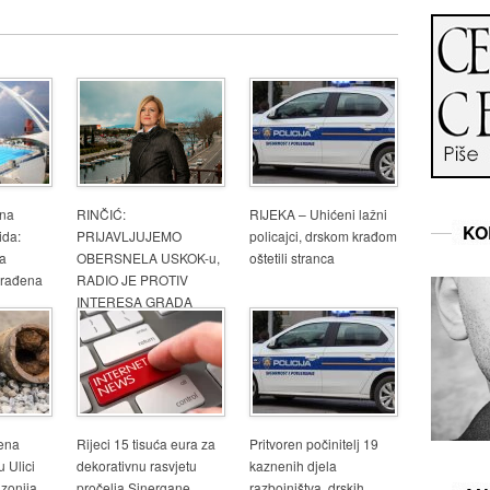
 na
RINČIĆ:
RIJEKA – Uhićeni lažni
KO
ida:
PRIJAVLJUJEMO
policajci, drskom krađom
na
OBERSNELA USKOK-u,
oštetili stranca
ugrađena
RADIO JE PROTIV
INTERESA GRADA
ena
Rijeci 15 tisuća eura za
Pritvoren počinitelj 19
 Ulici
dekorativnu rasvjetu
kaznenih djela
zonija
pročelja Sinergane
razbojništva, drskih