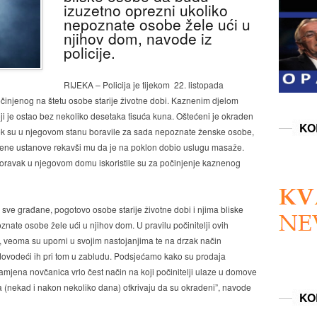
izuzetno oprezni ukoliko
nepoznate osobe žele ući u
njihov dom, navode iz
policije.
RIJEKA – Policija je tijekom 22. listopada
očinjenog na štetu osobe starije životne dobi. Kaznenim djelom
oji je ostao bez nekoliko desetaka tisuća kuna. Oštećeni je okraden
KO
dok su u njegovom stanu boravile za sada nepoznate ženske osobe,
tvene ustanove rekavši mu da je na poklon dobio uslugu masaže.
boravak u njegovom domu iskoristile su za počinjenje kaznenog
ve građane, pogotovo osobe starije životne dobi i njima bliske
nate osobe žele ući u njihov dom. U pravilu počinitelji ovih
u, veoma su uporni u svojim nastojanjima te na drzak način
 dovodeći ih pri tom u zabludu. Podsjećamo kako su prodaja
mjena novčanica vrlo čest način na koji počinitelji ulaze u domove
 (nekad i nakon nekoliko dana) otkrivaju da su okradeni”, navode
KO