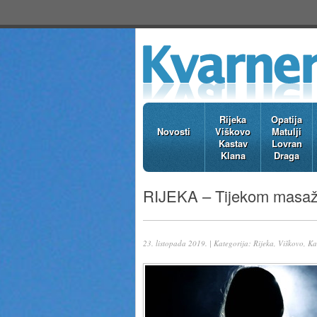
Rijeka
Opatija
Novosti
Viškovo
Matulji
Kastav
Lovran
Klana
Draga
RIJEKA – Tijekom masaže
23. listopada 2019. | Kategorija:
Rijeka, Viškovo, Ka