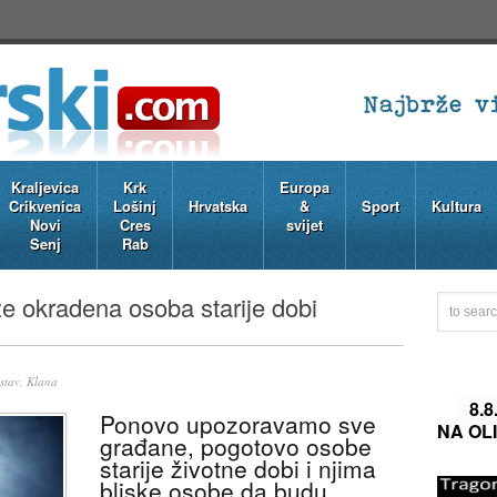
Kraljevica
Krk
Europa
Crikvenica
Lošinj
Hrvatska
&
Sport
Kultura
Novi
Cres
svijet
Senj
Rab
 okradena osoba starije dobi
stav, Klana
8.
Ponovo upozoravamo sve
NA OL
građane, pogotovo osobe
starije životne dobi i njima
bliske osobe da budu