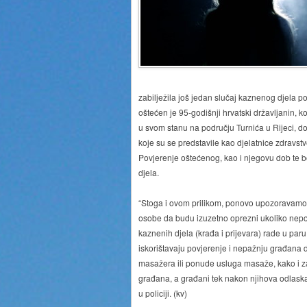
zabilježila još jedan slučaj kaznenog djela p
oštećen je 95-godišnji hrvatski državljanin, k
u svom stanu na području Turnića u Rijeci, 
koje su se predstavile kao djelatnice zdravs
Povjerenje oštećenog, kao i njegovu dob te 
djela.
“Stoga i ovom prilikom, ponovo upozoravamo s
osobe da budu izuzetno oprezni ukoliko nepoz
kaznenih djela (krađa i prijevara) rade u par
iskorištavaju povjerenje i nepažnju građana
masažera ili ponude usluga masaže, kako i za
građana, a građani tek nakon njihova odlaska
u policiji. (kv)