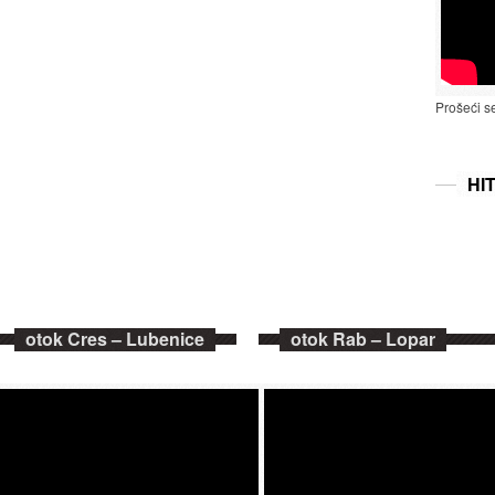
Prošeći s
HI
otok Cres – Lubenice
otok Rab – Lopar