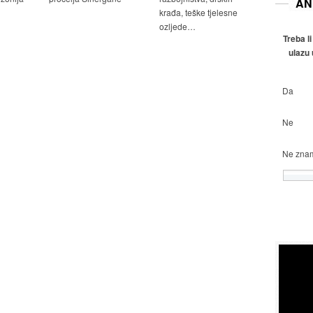
AN
krađa, teške tjelesne
ozljede…
Treba li
ulazu 
Da
Ne
Ne zna