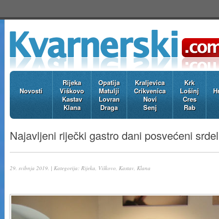
Rijeka
Opatija
Kraljevica
Krk
Novosti
Viškovo
Matulji
Crikvenica
Lošinj
H
Kastav
Lovran
Novi
Cres
Klana
Draga
Senj
Rab
Najavljeni riječki gastro dani posvećeni srdel
29. svibnja 2019. | Kategorija:
Rijeka, Viškovo, Kastav, Klana