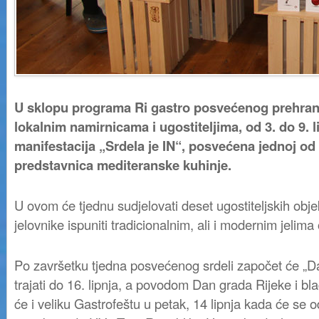
U sklopu programa Ri gastro posvećenog prehrani,
lokalnim namirnicama i ugostiteljima, od 3. do 9. l
manifestacija „Srdela je IN“, posvećena jednoj od 
predstavnica mediteranske kuhinje.
U ovom će tjednu sudjelovati deset ugostiteljskih obje
jelovnike ispuniti tradicionalnim, ali i modernim jelima
Po završetku tjedna posvećenog srdeli započet će „Dan
trajati do 16. lipnja, a povodom Dan grada Rijeke i bla
će i veliku Gastrofeštu u petak, 14 lipnja kada će se o