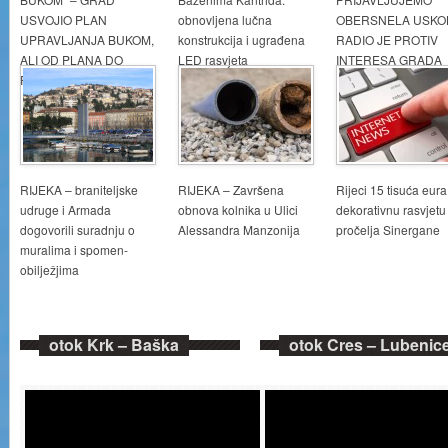
USVOJIO PLAN
obnovljena lučna
OBERSNELA USKOK
UPRAVLJANJA BUKOM,
konstrukcija i ugrađena
RADIO JE PROTIV
ALI OD PLANA DO
LED rasvjeta
INTERESA GRADA
REALIZACIJE…
RIJEKA – braniteljske
RIJEKA – Završena
Rijeci 15 tisuća eura
udruge i Armada
obnova kolnika u Ulici
dekorativnu rasvjetu
dogovorili suradnju o
Alessandra Manzonija
pročelja Sinergane
muralima i spomen-
obilježjima
otok Krk – Baška
otok Cres – Lubenic