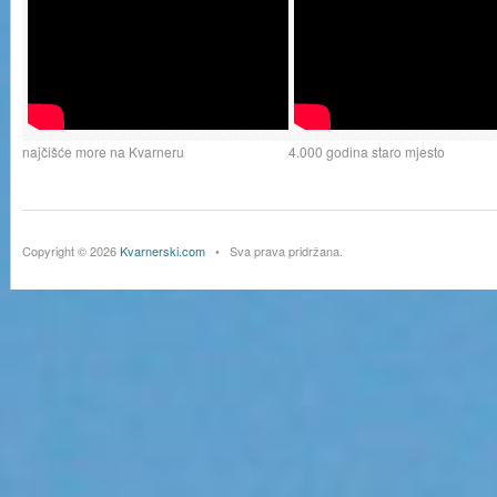
najčišće more na Kvarneru
4.000 godina staro mjesto
Copyright © 2026
Kvarnerski.com
• Sva prava pridržana.