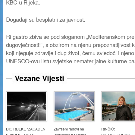
KBC-u Rijeka.
Događaji su besplatni za javnost.
Ri gastro zbiva se pod sloganom „Mediteranskom pr
dugovječnosti!“, s obzirom na njenu prepoznatljivost k
koji njeguje zdravlje i dug život, čemu svjedoči i njen
UNESCO-ovu listu svjetske nematerijalne kulturne baš
Vezane Vijesti
DIO RIJEKE “ZAGAĐEN
Završeni radovi na
RINČIĆ:
BUKOM” – GRAD
Bazenima Kantrida:
PRIJAVLJUJEMO