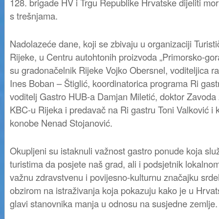
128. brigade HV i Trgu Republike Hrvatske dijeliti morn
s trešnjama.
Nadolazeće dane, koji se zbivaju u organizaciji Turist
Rijeke, u Centru autohtonih proizvoda „Primorsko-gora
su gradonačelnik Rijeke Vojko Obersnel, voditeljica 
Ines Boban – Štiglić, koordinatorica programa Ri gast
voditelj Gastro HUB-a Damjan Miletić, doktor Zavoda
KBC-u Rijeka i predavač na Ri gastru Toni Valković i
konobe Nenad Stojanović.
Okupljeni su istaknuli važnost gastro ponude koja slu
turistima da posjete naš grad, ali i podsjetnik lokaln
važnu zdravstvenu i povijesno-kulturnu značajku srdel
obzirom na istraživanja koja pokazuju kako je u Hrvat
glavi stanovnika manja u odnosu na susjedne zemlje.