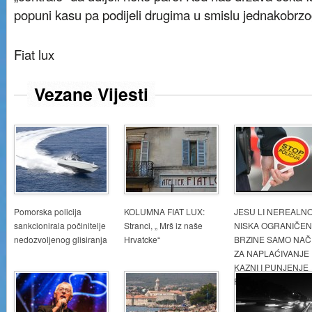
popuni kasu pa podijeli drugima u smislu jednakobrzo
Fiat lux
Vezane Vijesti
Pomorska policija
KOLUMNA FIAT LUX:
JESU LI NEREALN
sankcionirala počinitelje
Stranci, „ Mrš iz naše
NISKA OGRANIČEN
nedozvoljenog glisiranja
Hrvatcke“
BRZINE SAMO NAČ
ZA NAPLAĆIVANJE
KAZNI I PUNJENJE
PRORAČUNA?