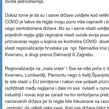
života jednostavnija.
Dokaz tome je da su i same države uvidjele kod veliki
COVID je takva da regije mogu puno više napraviti i kon
nego centralizirana država što su i same vlasti uvidj
pojedinih regija gdje reginalne vlasti uvode svoja pr
priznavanje regija u kojima se kontrolira COVID dovel
vlasti regionalizacije hrvatske pa npr. Njemačka im
Kvarneru, a drugi prema Dalmaciji ili Zagrebu.
Regionalizacija na „mala vrata“ ! Sve se više priča o Ist
Kvarneru, Lombardiji, Piemontu nego o Italiji,Španjolsk
te iste vlasti u EU zemljama i nakon ove pošasti prizn
različitosti među regijama i dale im sve ovlasti u razvo
industriji i novac koji se zaradi na tim teritorijama prido
nacionalnih država jer bi regije bile fokusirane na razv
„centrale“ da udijeli neke pare. Kod nas država čeka I