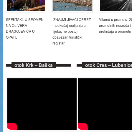
SPEKTAKL U SPOMEN
IZNAJMLJIVAČI OPREZ
Vikend u prometu: 2
NA OLIVERA
– pokušaj muljanja u
prometnih nesreća i
DRAGOJEVIĆA U
tijeku, ne postoji
prekršaja u prometu
OPATIJI
obavezan turistički
registar
otok Krk – Baška
otok Cres – Lubenic