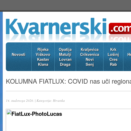
Rijeka
Opatija
Kraljevica
Krk
Novosti
Viškovo
Matulji
Crikvenica
Lošinj
H
Kastav
Lovran
Novi
Cres
Klana
Draga
Senj
Rab
KOLUMNA FIATLUX: COVID nas uči regional
14. studenoga 2020. | Kategorija:
Hrvatska