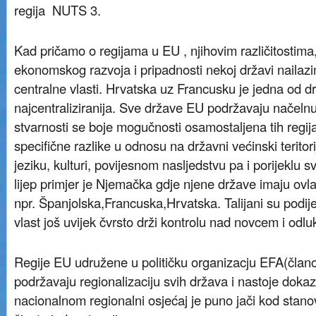
regija NUTS 3.
Kad pričamo o regijama u EU , njihovim različitostima, v
ekonomskog razvoja i pripadnosti nekoj državi nailazi
centralne vlasti. Hrvatska uz Francusku je jedna od dr
najcentraliziranija. Sve države EU podržavaju načelnu 
stvarnosti se boje mogučnosti osamostaljena tih regij
specifične razlike u odnosu na državni većinski teritori
jeziku, kulturi, povijesnom nasljedstvu pa i porijeklu s
lijep primjer je Njemačka gdje njene države imaju ovla
npr. Španjolska,Francuska,Hrvatska. Talijani su podijeli
vlast još uvijek čvrsto drži kontrolu nad novcem i odl
Regije EU udružene u političku organizacju EFA(čla
podržavaju regionalizaciju svih država i nastoje dokaz
nacionalnom regionalni osjećaj je puno jači kod stano