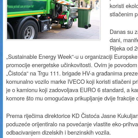
koristi ekol
stlačenim p
Danas su z
dani, manif
Rijeka od 2
„Sustainable Energy Week“-u u organizaciji Europske 
promocije energetske učinkovitosti. Ovim je povodo
„Čistoća“ na Trgu 111. brigade HV-a građanima preze
komunalno vozilo marke IVECO koji koristi stlačeni pri
je o kamionu koji zadovoljava EURO 6 standard, a kara
komore što mu omogućava prikupljanje dvije frakcije 
Prema riječima direktorice KD Čistoća Jasne Kukuljan
poduzeće orijentiralo na povećanje vlastite eko-prihva
odbacivanjem dizelskih i benzinskih vozila.