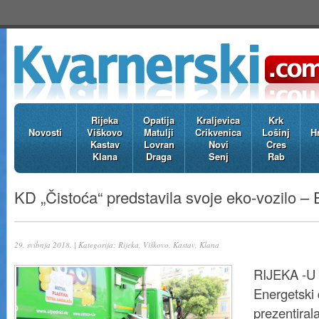
Rijeka
Opatija
Kraljevica
Krk
Novosti
Viškovo
Matulji
Crikvenica
Lošinj
H
Kastav
Lovran
Novi
Cres
Klana
Draga
Senj
Rab
KD „Čistoća“ predstavila svoje eko-vozilo – 
29. svibnja 2018. | Kategorija:
Rijeka, Viškovo, Kastav, Klana
RIJEKA -U 
Energetski 
prezentiral