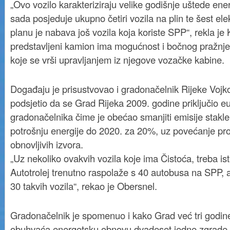
„Ovo vozilo karakteriziraju velike godišnje uštede ener
sada posjeduje ukupno četiri vozila na plin te šest elek
planu je nabava još vozila koja koriste SPP“, rekla je
predstavljeni kamion ima mogućnost i bočnog pražnje
koje se vrši upravljanjem iz njegove vozačke kabine.
Događaju je prisustvovao i gradonačelnik Rijeke Vojko
podsjetio da se Grad Rijeka 2009. godine priključi
gradonačelnika čime je obećao smanjiti emisije staklen
potrošnju energije do 2020. za 20%, uz povećanje pro
obnovljivih izvora.
„Uz nekoliko ovakvih vozila koje ima Čistoća, treba is
Autotrolej trenutno raspolaže s 40 autobusa na SPP, 
30 takvih vozila“, rekao je Obersnel.
Gradonačelnik je spomenuo i kako Grad već tri godine 
obuhvaća energetsku obnovu dvadeset jedne zgrade v