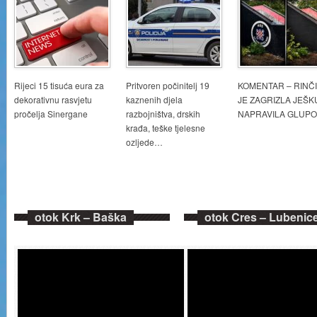
Rijeci 15 tisuća eura za
Pritvoren počinitelj 19
KOMENTAR – RINČ
dekorativnu rasvjetu
kaznenih djela
JE ZAGRIZLA JEŠKU
pročelja Sinergane
razbojništva, drskih
NAPRAVILA GLUP
krađa, teške tjelesne
ozljede…
otok Krk – Baška
otok Cres – Lubenic