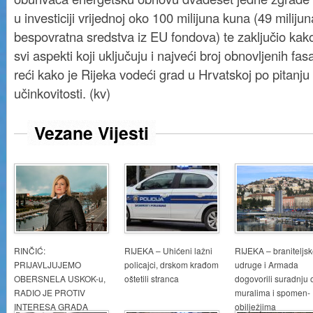
u investiciji vrijednoj oko 100 milijuna kuna (49 milij
bespovratna sredstva iz EU fondova) te zaključio kak
svi aspekti koji uključuju i najveći broj obnovljenih f
reći kako je Rijeka vodeći grad u Hrvatskoj po pitanj
učinkovitosti. (kv)
Vezane Vijesti
RINČIĆ:
RIJEKA – Uhićeni lažni
RIJEKA – braniteljs
PRIJAVLJUJEMO
policajci, drskom krađom
udruge i Armada
OBERSNELA USKOK-u,
oštetili stranca
dogovorili suradnju 
RADIO JE PROTIV
muralima i spomen-
INTERESA GRADA
obilježjima