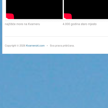
najčišće more na Kvarneru
4.000 godina staro mjesto
Copyright © 2026
Kvarnerski.com
• Sva prava pridržana.