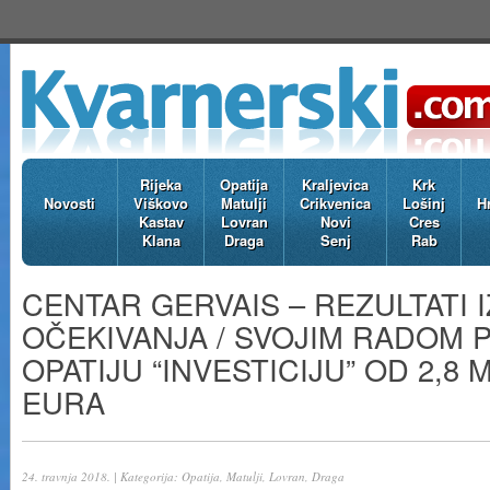
Rijeka
Opatija
Kraljevica
Krk
Novosti
Viškovo
Matulji
Crikvenica
Lošinj
H
Kastav
Lovran
Novi
Cres
Klana
Draga
Senj
Rab
CENTAR GERVAIS – REZULTATI 
OČEKIVANJA / SVOJIM RADOM 
OPATIJU “INVESTICIJU” OD 2,8 
EURA
24. travnja 2018. | Kategorija:
Opatija, Matulji, Lovran, Draga