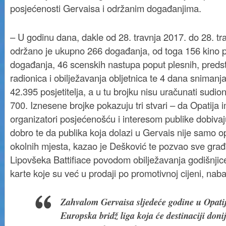
posjećenosti Gervaisa i održanim događanjima.
– U godinu dana, dakle od 28. travnja 2017. do 28. tr
održano je ukupno 266 događanja, od toga 156 kino pr
događanja, 46 scenskih nastupa poput plesnih, predst
radionica i obilježavanja obljetnica te 4 dana snimanja
42.395 posjetitelja, a u tu brojku nisu uračunati sudioni
700. Iznesene brojke pokazuju tri stvari – da Opatija 
organizatori posjećenošću i interesom publike dobiva
dobro te da publika koja dolazi u Gervais nije samo opa
okolnih mjesta, kazao je Dešković te pozvao sve gra
Lipovšeka Battifiace povodom obilježavanja godišnjic
karte koje su već u prodaji po promotivnoj cijeni, naba
Zahvalom Gervaisa sljedeće godine u Opatij
Europska bridž liga koja će destinaciji donij