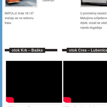
MATULJI: linije 18 i 37
U prometnoj nesreći
vraćaju se na redovnu
Matuljima ozlijeđen
trasu
dijete, vozač se udal
mjesta događaja
otok Krk – Baška
otok Cres – Lubenic