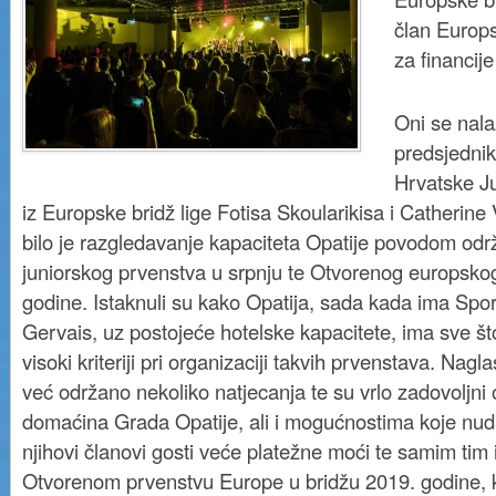
član Europs
za financij
Oni se nala
predsjedni
Hrvatske Ju
iz Europske bridž lige Fotisa Skoularikisa i Catherine 
bilo je razgledavanje kapaciteta Opatije povodom od
juniorskog prvenstva u srpnju te Otvorenog europsko
godine. Istaknuli su kako Opatija, sada kada ima Spo
Gervais, uz postojeće hotelske kapacitete, ima sve što
visoki kriteriji pri organizaciji takvih prvenstava. Nagla
već održano nekoliko natjecanja te su vrlo zadovoljni
domaćina Grada Opatije, ali i mogućnostima koje nudi
njihovi članovi gosti veće platežne moći te samim tim 
Otvorenom prvenstvu Europe u bridžu 2019. godine, ko