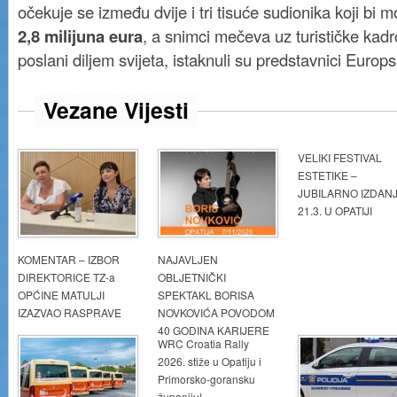
očekuje se između dvije i tri tisuće sudionika koji bi mo
2,8 milijuna eura
, a snimci mečeva uz turističke kadr
poslani diljem svijeta, istaknuli su predstavnici Europsk
Vezane Vijesti
VELIKI FESTIVAL
ESTETIKE –
JUBILARNO IZDAN
21.3. U OPATIJI
KOMENTAR – IZBOR
NAJAVLJEN
DIREKTORICE TZ-a
OBLJETNIČKI
OPĆINE MATULJI
SPEKTAKL BORISA
IZAZVAO RASPRAVE
NOVKOVIĆA POVODOM
40 GODINA KARIJERE
WRC Croatia Rally
2026. stiže u Opatiju i
Primorsko-goransku
županiju!