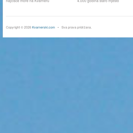
najčišće more na Kvarneru
4.000 godina staro mjesto
Copyright © 2026
Kvarnerski.com
• Sva prava pridržana.