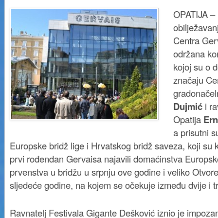
OPATIJA –
obilježavan
Centra Gerv
održana kon
kojoj su o 
značaju Cen
gradonačel
Dujmić
i ra
Opatija
Ern
a prisutni s
Europske bridž lige i Hrvatskog bridž saveza, koji su 
prvi rođendan Gervaisa najavili domaćinstva Europsk
prvenstva u bridžu u srpnju ove godine i veliko Otvo
sljedeće godine, na kojem se očekuje između dvije i tr
Ravnatelj Festivala Gigante Dešković iznio je impoza