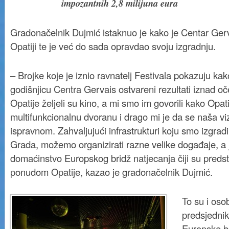
impozantnih 2,8 milijuna eura
Gradonačelnik Dujmić istaknuo je kako je Centar Ger
Opatiji te je već do sada opravdao svoju izgradnju.
– Brojke koje je iznio ravnatelj Festivala pokazuju ka
godišnjicu Centra Gervais ostvareni rezultati iznad o
Opatije željeli su kino, a mi smo im govorili kako Opati
multifunkcionalnu dvoranu i drago mi je da se naša vi
ispravnom. Zahvaljujući infrastrukturi koju smo izgradili
Grada, možemo organizirati razne velike događaje, a j
domaćinstvo Europskog bridž natjecanja čiji su predst
ponudom Opatije, kazao je gradonačelnik Dujmić.
To su i osob
predsjednik
Europske br